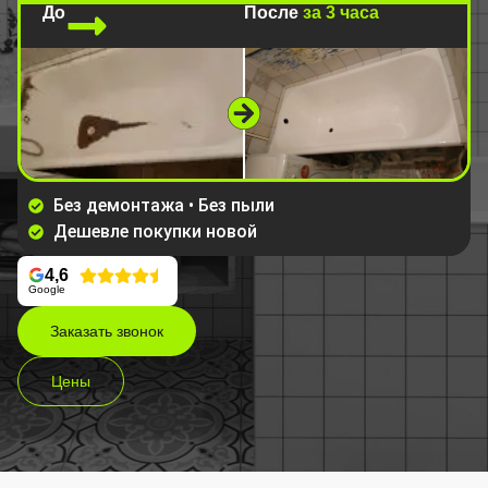
До
После
за 3 часа
Без демонтажа • Без пыли
Дешевле покупки новой
4,6
Google
Заказать звонок
Цены